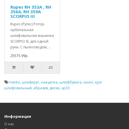
Rupes RH 353A , RH
356A, RH 359A
SCORPIO III
Rupes (Рупес) Ротор-
орбитальная
шлифовальная машинка
SCORPIO III, для одной
руки. С пылеотводом, ..
25575.99р.
Hanko
,
шлифкруг
,
наждачка
,
шлифбумага
,
ханко
,
круг
шлифовальный
,
абразив
,
диски
,
ap33
Информация
О нас