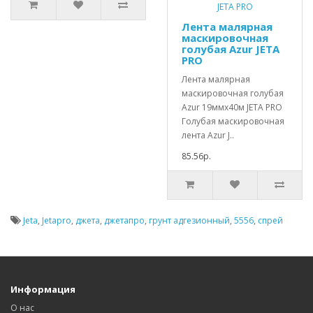
Лента малярная
маскировочная
голубая Azur JETA
PRO
Лента малярная
маскировочная голубая
Azur 19ммx40м JETA PRO
Голубая маскировочная
лента Azur J..
85.56р.
Jeta
,
Jetapro
,
джета
,
джетапро
,
грунт адгезионный
,
5556
,
спрей
Информация
О нас