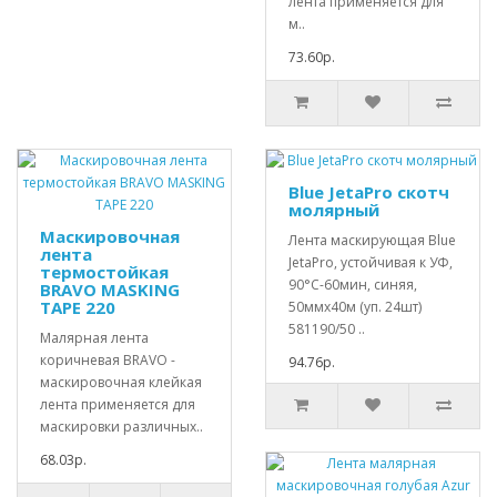
лента применяется для
м..
73.60р.
Blue JetaPro скотч
молярный
Маскировочная
Лента маскирующая Blue
лента
JetaPro, устойчивая к УФ,
термостойкая
90°С-60мин, синяя,
BRAVO MASKING
TAPE 220
50ммx40м (уп. 24шт)
581190/50 ..
Малярная лента
коричневая BRAVO -
94.76р.
маскировочная клейкая
лента применяется для
маскировки различных..
68.03р.