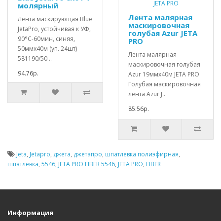
молярный
Лента малярная
Лента маскирующая Blue
маскировочная
JetaPro, устойчивая к УФ,
голубая Azur JETA
90°С-60мин, синяя,
PRO
50ммx40м (уп. 24шт)
Лента малярная
581190/50 ..
маскировочная голубая
94.76р.
Azur 19ммx40м JETA PRO
Голубая маскировочная
лента Azur J..
85.56р.
Jeta
,
Jetapro
,
джета
,
джетапро
,
шпатлевка полиэфирная
,
шпатлевка
,
5546
,
JETA PRO FIBER 5546
,
JETA PRO
,
FIBER
Информация