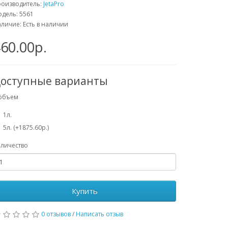
роизводитель:
JetaPro
дель: 5561
личие: Есть в наличии
60.00р.
оступные варианты
объем
1л.
5л. (+1875.60р.)
личество
Купить
0 отзывов
/
Написать отзыв