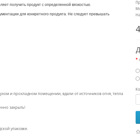
П
оляет получить продукт с определенной вязкостью.
Мо
ументации для конкретного продукта. Не следует превышать
На
4
Д
Ко
сухом и прохладном помещении, вдали от источников огня, тепла
нно закрыть!
дской упаковке.