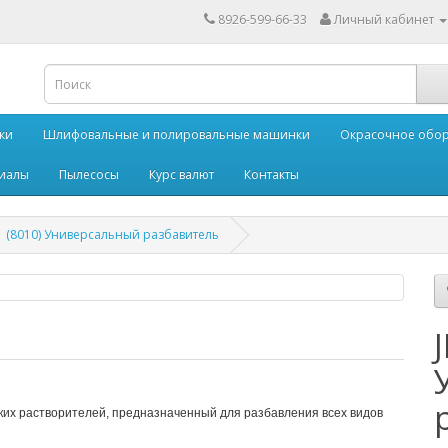
8926-599-66-33
Личный кабинет
ки
Шлифовальные и полировальные машинки
Окрасочное обо
иалы
Пылесосы
Курс валют
Контакты
1 (8010) Универсальный разбавитель
ких растворителей, предназначенный для разбавления всех видов