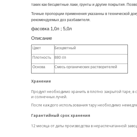
таких как бесцветные лаки, грунты и другие покрытия. Позв
Точные пропорции применения указанны в технической док
рекомендуемых доз разбавителя.
фасовка 1,0л
;
5,0л
Описание
Цвет
Безцветный
Плотность
880 г/л
Основа
Смесь органических растворителей
Хранение
Продукт необходимо хранить в плотно закрытой таре, в 
и солнечных лучей.
После каждого использования тару необходимо немедле
Гарантийный срок хранения
12 месяца от даты производства в нераспечатанной заво