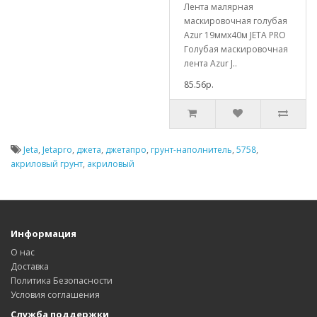
Лента малярная
маскировочная голубая
Azur 19ммx40м JETA PRO
Голубая маскировочная
лента Azur J..
85.56р.
Jeta
,
Jetapro
,
джета
,
джетапро
,
грунт-наполнитель
,
5758
,
акриловый грунт
,
акриловый
Информация
О нас
Доставка
Политика Безопасности
Условия соглашения
Служба поддержки