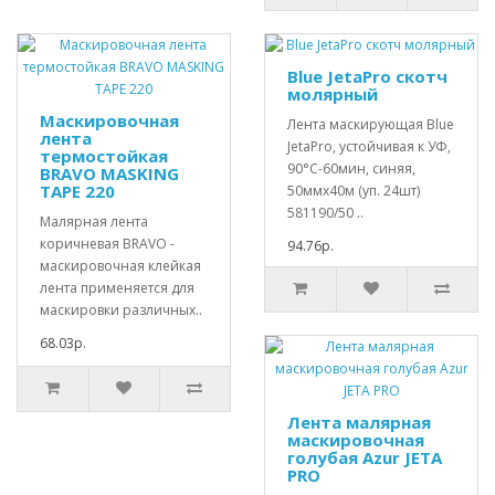
Blue JetaPro скотч
молярный
Маскировочная
Лента маскирующая Blue
лента
JetaPro, устойчивая к УФ,
термостойкая
90°С-60мин, синяя,
BRAVO MASKING
TAPE 220
50ммx40м (уп. 24шт)
581190/50 ..
Малярная лента
коричневая BRAVO -
94.76р.
маскировочная клейкая
лента применяется для
маскировки различных..
68.03р.
Лента малярная
маскировочная
голубая Azur JETA
PRO