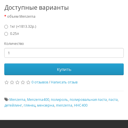
Доступные варианты
объем Menzerna
1кг (+1813.32р.)
0.25л
Количество
Купить
0 отзывов
/
Написать отзыв
Menzerna
,
Menzerna400
,
полироль
,
полировальная паста
,
паста
,
детейлинг
,
глянец
,
мензерна
,
menzerna
,
HHC400